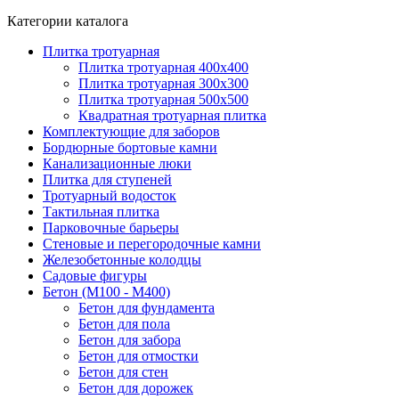
Категории каталога
Плитка тротуарная
Плитка тротуарная 400x400
Плитка тротуарная 300x300
Плитка тротуарная 500x500
Квадратная тротуарная плитка
Комплектующие для заборов
Бордюрные бортовые камни
Канализационные люки
Плитка для ступеней
Тротуарный водосток
Тактильная плитка
Парковочные барьеры
Стеновые и перегородочные камни
Железобетонные колодцы
Садовые фигуры
Бетон (М100 - М400)
Бетон для фундамента
Бетон для пола
Бетон для забора
Бетон для отмостки
Бетон для стен
Бетон для дорожек