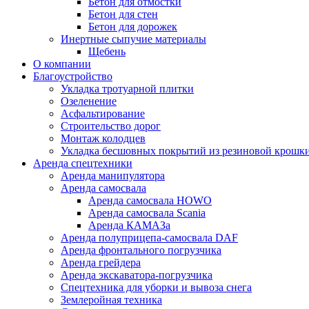
Бетон для отмостки
Бетон для стен
Бетон для дорожек
Инертные сыпучие материалы
Щебень
О компании
Благоустройство
Укладка тротуарной плитки
Озеленение
Асфальтирование
Строительство дорог
Монтаж колодцев
Укладка бесшовных покрытий из резиновой крошк
Аренда спецтехники
Аренда манипулятора
Аренда самосвала
Аренда самосвала HOWO
Аренда самосвала Scania
Аренда КАМАЗа
Аренда полуприцепа-самосвала DAF
Аренда фронтального погрузчика
Аренда грейдера
Аренда экскаватора-погрузчика
Спецтехника для уборки и вывоза снега
Землеройная техника