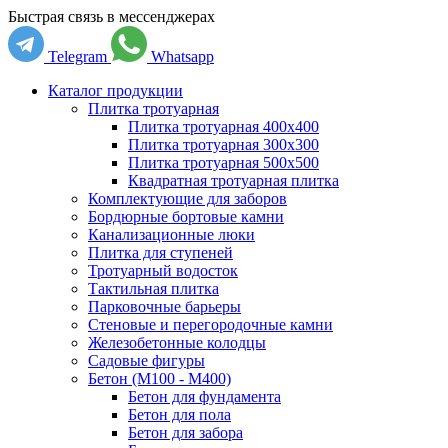
Быстрая связь в мессенджерах
Telegram
Whatsapp
Каталог продукции
Плитка тротуарная
Плитка тротуарная 400x400
Плитка тротуарная 300x300
Плитка тротуарная 500x500
Квадратная тротуарная плитка
Комплектующие для заборов
Бордюрные бортовые камни
Канализационные люки
Плитка для ступеней
Тротуарный водосток
Тактильная плитка
Парковочные барьеры
Стеновые и перегородочные камни
Железобетонные колодцы
Садовые фигуры
Бетон (М100 - М400)
Бетон для фундамента
Бетон для пола
Бетон для забора