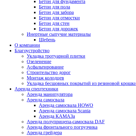
Бетон для фундамента
Бетон для пола
Бетон для забора
Бетон для отмостки
Бетон для стен
Бетон для дорожек
Инертные сыпучие материалы
Щебень
О компании
Благоустройство
Укладка тротуарной плитки
Озеленение
Асфальтирование
Строительство дорог
Монтаж колодцев
Укладка бесшовных покрытий из резиновой крошк
Аренда спецтехники
Аренда манипулятора
Аренда самосвала
Аренда самосвала HOWO
Аренда самосвала Scania
Аренда КАМАЗа
Аренда полуприцепа-самосвала DAF
Аренда фронтального погрузчика
Аренда грейдера