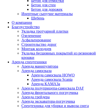
Бетон для отмостки
Бетон для стен
Бетон для дорожек
Инертные сыпучие материалы
Щебень
О компании
Благоустройство
Укладка тротуарной плитки
Озеленение
Асфальтирование
Строительство дорог
Монтаж колодцев
Укладка бесшовных покрытий из резиновой
крошки
Аренда спецтехники
Аренда манипулятора
Аренда самосвала
Аренда самосвала HOWO
Аренда самосвала Scania
Аренда КАМАЗа
Аренда полуприцепа-самосвала DAF
Аренда фронтального погрузчика
Аренда грейдера
Аренда экскаватора-погрузчика
Спецтехника для уборки и вывоза снега