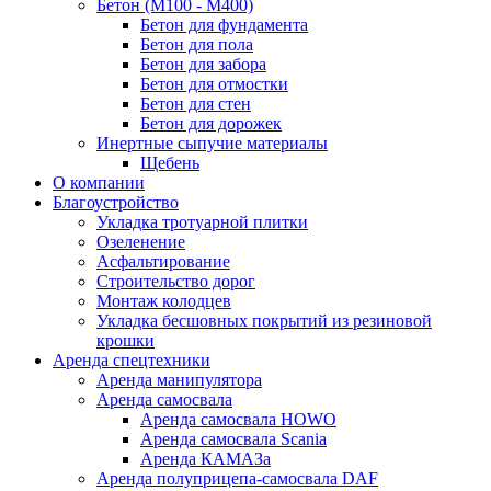
Бетон (М100 - М400)
Бетон для фундамента
Бетон для пола
Бетон для забора
Бетон для отмостки
Бетон для стен
Бетон для дорожек
Инертные сыпучие материалы
Щебень
О компании
Благоустройство
Укладка тротуарной плитки
Озеленение
Асфальтирование
Строительство дорог
Монтаж колодцев
Укладка бесшовных покрытий из резиновой
крошки
Аренда спецтехники
Аренда манипулятора
Аренда самосвала
Аренда самосвала HOWO
Аренда самосвала Scania
Аренда КАМАЗа
Аренда полуприцепа-самосвала DAF