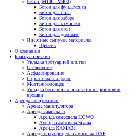
Бетон (М100 - М400)
Бетон для фундамента
Бетон для пола
Бетон для забора
Бетон для отмостки
Бетон для стен
Бетон для дорожек
Инертные сыпучие материалы
Щебень
О компании
Благоустройство
Укладка тротуарной плитки
Озеленение
Асфальтирование
Строительство дорог
Монтаж колодцев
Укладка бесшовных покрытий из резиновой
крошки
Аренда спецтехники
Аренда манипулятора
Аренда самосвала
Аренда самосвала HOWO
Аренда самосвала Scania
Аренда КАМАЗа
Аренда полуприцепа-самосвала DAF