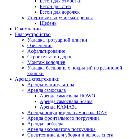
Бетон для отмостки
Бетон для стен
Бетон для дорожек
Инертные сыпучие материалы
Щебень
О компании
Благоустройство
Укладка тротуарной плитки
Озеленение
Асфальтирование
Строительство дорог
Монтаж колодцев
Укладка бесшовных покрытий из резиновой
крошки
Аренда спецтехники
Аренда манипулятора
Аренда самосвала
Аренда самосвала HOWO
Аренда самосвала Scania
Аренда КАМАЗа
Аренда полуприцепа-самосвала DAF
Аренда фронтального погрузчика
Аренда грейдера
Аренда экскаватора-погрузчика
Спецтехника для уборки и вывоза снега