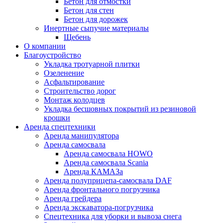
Бетон для отмостки
Бетон для стен
Бетон для дорожек
Инертные сыпучие материалы
Щебень
О компании
Благоустройство
Укладка тротуарной плитки
Озеленение
Асфальтирование
Строительство дорог
Монтаж колодцев
Укладка бесшовных покрытий из резиновой
крошки
Аренда спецтехники
Аренда манипулятора
Аренда самосвала
Аренда самосвала HOWO
Аренда самосвала Scania
Аренда КАМАЗа
Аренда полуприцепа-самосвала DAF
Аренда фронтального погрузчика
Аренда грейдера
Аренда экскаватора-погрузчика
Спецтехника для уборки и вывоза снега