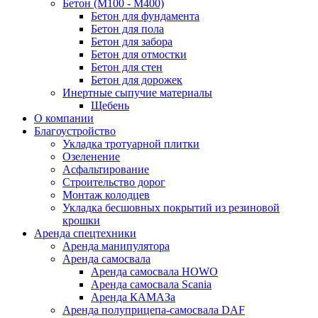
Бетон (М100 - М400)
Бетон для фундамента
Бетон для пола
Бетон для забора
Бетон для отмостки
Бетон для стен
Бетон для дорожек
Инертные сыпучие материалы
Щебень
О компании
Благоустройство
Укладка тротуарной плитки
Озеленение
Асфальтирование
Строительство дорог
Монтаж колодцев
Укладка бесшовных покрытий из резиновой
крошки
Аренда спецтехники
Аренда манипулятора
Аренда самосвала
Аренда самосвала HOWO
Аренда самосвала Scania
Аренда КАМАЗа
Аренда полуприцепа-самосвала DAF