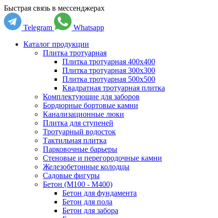
Быстрая связь в мессенджерах
Telegram
Whatsapp
Каталог продукции
Плитка тротуарная
Плитка тротуарная 400x400
Плитка тротуарная 300x300
Плитка тротуарная 500x500
Квадратная тротуарная плитка
Комплектующие для заборов
Бордюрные бортовые камни
Канализационные люки
Плитка для ступеней
Тротуарный водосток
Тактильная плитка
Парковочные барьеры
Стеновые и перегородочные камни
Железобетонные колодцы
Садовые фигуры
Бетон (М100 - М400)
Бетон для фундамента
Бетон для пола
Бетон для забора