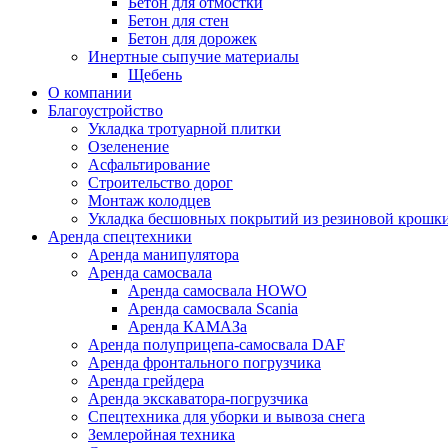
Бетон для отмостки
Бетон для стен
Бетон для дорожек
Инертные сыпучие материалы
Щебень
О компании
Благоустройство
Укладка тротуарной плитки
Озеленение
Асфальтирование
Строительство дорог
Монтаж колодцев
Укладка бесшовных покрытий из резиновой крошк
Аренда спецтехники
Аренда манипулятора
Аренда самосвала
Аренда самосвала HOWO
Аренда самосвала Scania
Аренда КАМАЗа
Аренда полуприцепа-самосвала DAF
Аренда фронтального погрузчика
Аренда грейдера
Аренда экскаватора-погрузчика
Спецтехника для уборки и вывоза снега
Землеройная техника