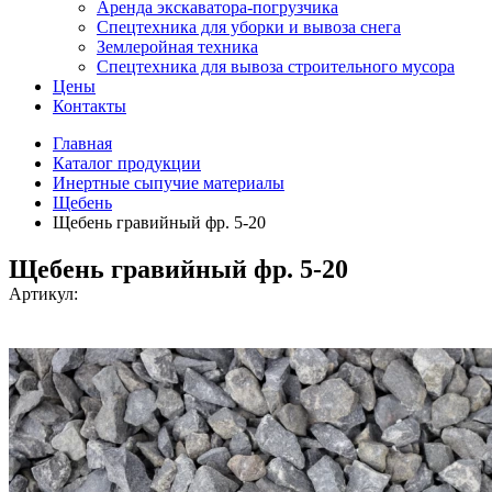
Аренда экскаватора-погрузчика
Спецтехника для уборки и вывоза снега
Землеройная техника
Спецтехника для вывоза строительного мусора
Цены
Контакты
Главная
Каталог продукции
Инертные сыпучие материалы
Щебень
Щебень гравийный фр. 5-20
Щебень гравийный фр. 5-20
Артикул: