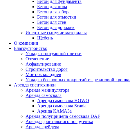
Бетон для фундамента
Бетон для пола
Бетон для забора
Бетон для отмостки
Бетон для стен
Бетон для дорожек
Инертные сыпучие материалы
Щебень
О компании
Благоустройство
Укладка тротуарной плитки
Озеленение
Асфальтирование
Строительство дорог
Монтаж колодцев
Укладка бесшовных покрытий из резиновой крошк
Аренда спецтехники
Аренда манипулятора
Аренда самосвала
Аренда самосвала HOWO
Аренда самосвала Scania
Аренда КАМАЗа
Аренда полуприцепа-самосвала DAF
Аренда фронтального погрузчика
Аренда грейдера