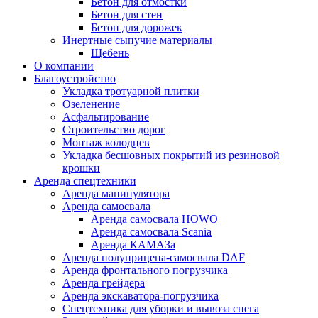
Бетон для отмостки
Бетон для стен
Бетон для дорожек
Инертные сыпучие материалы
Щебень
О компании
Благоустройство
Укладка тротуарной плитки
Озеленение
Асфальтирование
Строительство дорог
Монтаж колодцев
Укладка бесшовных покрытий из резиновой
крошки
Аренда спецтехники
Аренда манипулятора
Аренда самосвала
Аренда самосвала HOWO
Аренда самосвала Scania
Аренда КАМАЗа
Аренда полуприцепа-самосвала DAF
Аренда фронтального погрузчика
Аренда грейдера
Аренда экскаватора-погрузчика
Спецтехника для уборки и вывоза снега