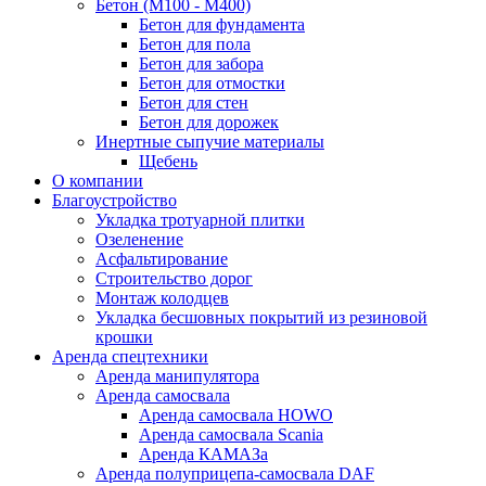
Бетон (М100 - М400)
Бетон для фундамента
Бетон для пола
Бетон для забора
Бетон для отмостки
Бетон для стен
Бетон для дорожек
Инертные сыпучие материалы
Щебень
О компании
Благоустройство
Укладка тротуарной плитки
Озеленение
Асфальтирование
Строительство дорог
Монтаж колодцев
Укладка бесшовных покрытий из резиновой
крошки
Аренда спецтехники
Аренда манипулятора
Аренда самосвала
Аренда самосвала HOWO
Аренда самосвала Scania
Аренда КАМАЗа
Аренда полуприцепа-самосвала DAF