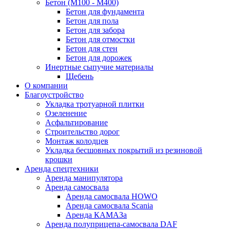
Бетон (М100 - М400)
Бетон для фундамента
Бетон для пола
Бетон для забора
Бетон для отмостки
Бетон для стен
Бетон для дорожек
Инертные сыпучие материалы
Щебень
О компании
Благоустройство
Укладка тротуарной плитки
Озеленение
Асфальтирование
Строительство дорог
Монтаж колодцев
Укладка бесшовных покрытий из резиновой
крошки
Аренда спецтехники
Аренда манипулятора
Аренда самосвала
Аренда самосвала HOWO
Аренда самосвала Scania
Аренда КАМАЗа
Аренда полуприцепа-самосвала DAF