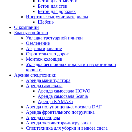
Бетон для отмостки
Бетон для стен
Бетон для дорожек
Инертные сыпучие материалы
Щебень
О компании
Благоустройство
Укладка тротуарной плитки
Озеленение
Асфальтирование
Строительство дорог
Монтаж колодцев
Укладка бесшовных покрытий из резиновой
крошки
Аренда спецтехники
Аренда манипулятора
Аренда самосвала
Аренда самосвала HOWO
Аренда самосвала Scania
Аренда КАМАЗа
Аренда полуприцепа-самосвала DAF
Аренда фронтального погрузчика
Аренда грейдера
Аренда экскаватора-погрузчика
Спецтехника для уборки и вывоза снега