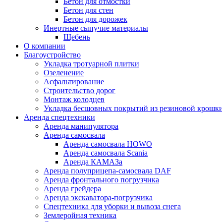
Бетон для отмостки
Бетон для стен
Бетон для дорожек
Инертные сыпучие материалы
Щебень
О компании
Благоустройство
Укладка тротуарной плитки
Озеленение
Асфальтирование
Строительство дорог
Монтаж колодцев
Укладка бесшовных покрытий из резиновой крошк
Аренда спецтехники
Аренда манипулятора
Аренда самосвала
Аренда самосвала HOWO
Аренда самосвала Scania
Аренда КАМАЗа
Аренда полуприцепа-самосвала DAF
Аренда фронтального погрузчика
Аренда грейдера
Аренда экскаватора-погрузчика
Спецтехника для уборки и вывоза снега
Землеройная техника