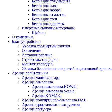
Бетон для фундамента
Бетон для пола
Бетон для забора
Бетон для отмостки
Бетон для стен
Бетон для дорожек
Инертные сыпучие материалы
Щебень
О компании
Благоустройство
Укладка тротуарной плитки
Озеленение
Асфальтирование
Строительство дорог
Монтаж колодцев
Укладка бесшовных покрытий из резиновой крошк
Аренда спецтехники
Аренда манипулятора
Аренда самосвала
Аренда самосвала HOWO
Аренда самосвала Scania
Аренда КАМАЗа
Аренда полуприцепа-самосвала DAF
Аренда фронтального погрузчика
Аренда грейдера