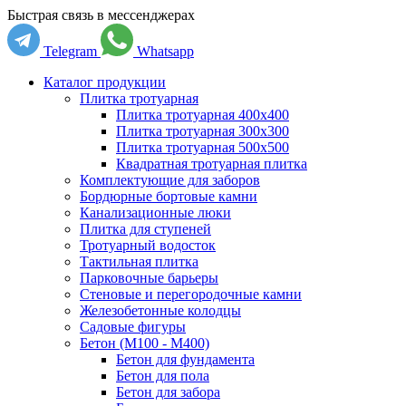
Быстрая связь в мессенджерах
Telegram
Whatsapp
Каталог продукции
Плитка тротуарная
Плитка тротуарная 400x400
Плитка тротуарная 300x300
Плитка тротуарная 500x500
Квадратная тротуарная плитка
Комплектующие для заборов
Бордюрные бортовые камни
Канализационные люки
Плитка для ступеней
Тротуарный водосток
Тактильная плитка
Парковочные барьеры
Стеновые и перегородочные камни
Железобетонные колодцы
Садовые фигуры
Бетон (М100 - М400)
Бетон для фундамента
Бетон для пола
Бетон для забора