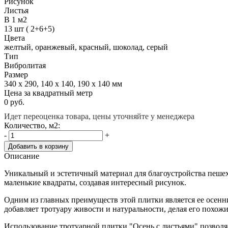
Рисунок
Листья
В 1 м2
13 шт ( 2+6+5)
Цвета
желтый, оранжевый, красный, шоколад, серый
Тип
Вибролитая
Размер
340 х 290, 140 х 140, 190 х 140 мм
Цена за квадратный метр
0
руб.
Идет переоценка товара, цены уточняйте у менеджера
Количество, м2:
-
+
Добавить в корзину
Описание
Уникальный и эстетичный материал для благоустройства пешех
маленькие квадраты, создавая интересный рисунок.
Одним из главных преимуществ этой плитки является ее осенни
добавляет тротуару живости и натуральности, делая его похож
Использование тротуарной плитки "Осень с листьями" позволя