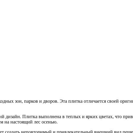
одных зон, парков и дворов. Эта плитка отличается своей ориги
й дизайн. Плитка выполнена в теплых и ярких цветах, что прив
им на настоящий лес осенью.
ет создать неповторимый и привлекательный внешний вид пешехо